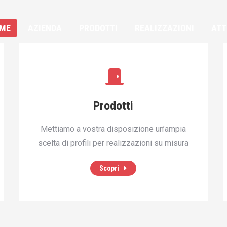
ME
AZIENDA
PRODOTTI
REALIZZAZIONI
ATT
ME
AZIENDA
PRODOTTI
REALIZZAZIONI
ATT
Prodotti
Mettiamo a vostra disposizione un’ampia
scelta di profili per realizzazioni su misura
Scopri