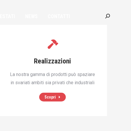
ESTATI
NEWS
CONTATTI
ESTATI
NEWS
CONTATTI
Cerca:
Cerca:
Realizzazioni
La nostra gamma di prodotti può spaziare
in svariati ambiti sia privati che industriali
Scopri