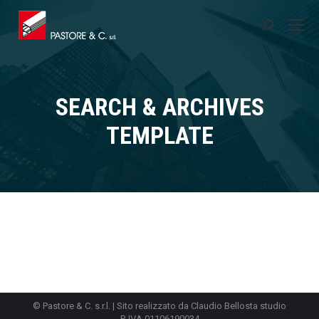
Cerca:
SEARCH & ARCHIVES
Tu sei qui:
TEMPLATE
© Pastore & C. s.r.l. | Sito realizzato da Claudio Bellosta studio
P. IVA 01106190034